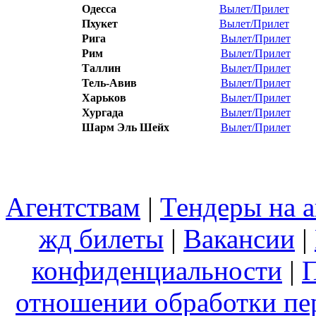
Одесса
Вылет/Прилет
Пхукет
Вылет/Прилет
Рига
Вылет/Прилет
Рим
Вылет/Прилет
Таллин
Вылет/Прилет
Тель-Авив
Вылет/Прилет
Харьков
Вылет/Прилет
Хургада
Вылет/Прилет
Шарм Эль Шейх
Вылет/Прилет
Агентствам
|
Тендеры на 
жд билеты
|
Вакансии
|
конфиденциальности
|
П
отношении обработки пе