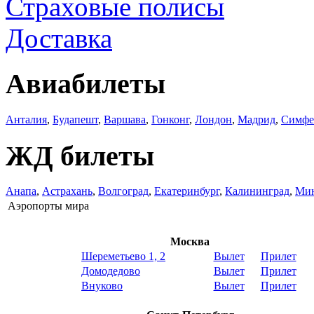
Страховые полисы
Доставка
Авиабилеты
Анталия
,
Будапешт
,
Варшава
,
Гонконг
,
Лондон
,
Мадрид
,
Симфе
ЖД билеты
Анапа
,
Астрахань
,
Волгоград
,
Екатеринбург
,
Калининград
,
Ми
Аэропорты мира
Москва
Шереметьево 1, 2
Вылет
Прилет
Домодедово
Вылет
Прилет
Внуково
Вылет
Прилет