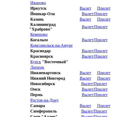
Иваново
Иркутск
Вылет
Прилет
Йошкар-Ола
Вылет/Прилет
Казань
Вылет
Прилет
Калининград
Вылет/Прилет
"Храброво"
Кемерово
Когалым
Вылет/Прилет
Комсомольск-на-Амуре
Краснодар
Вылет/Прилет
Красноярск
Вылет/Прилет
Курск
"Восточный"
Липецк
Нижневартовск
Вылет
Прилет
Нижний Новгород
Вылет
Прилет
Новосибирск
Вылет/Прилет
Омск
Вылет/Прилет
Пермь
Вылет/Прилет
Ростов-на-Дону
Самара
Вылет
Прилет
Симферополь
Вылет/Прилет
Сочи "Адлер"
Вылет/Прилет