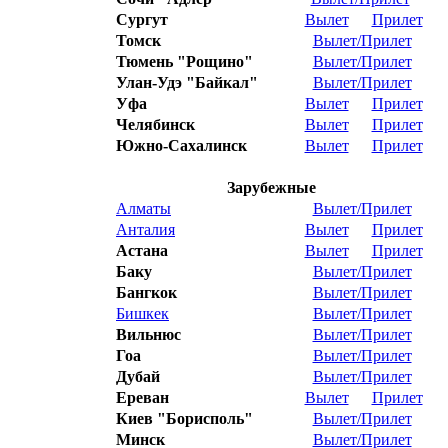
Сургут
Вылет
Прилет
Томск
Вылет/Прилет
Тюмень "Рощино"
Вылет/Прилет
Улан-Удэ "Байкал"
Вылет/Прилет
Уфа
Вылет
Прилет
Челябинск
Вылет
Прилет
Южно-Сахалинск
Вылет
Прилет
Зарубежные
Алматы
Вылет/Прилет
Анталия
Вылет
Прилет
Астана
Вылет
Прилет
Баку
Вылет/Прилет
Бангкок
Вылет/Прилет
Бишкек
Вылет/Прилет
Вильнюс
Вылет/Прилет
Гоа
Вылет/Прилет
Дубай
Вылет/Прилет
Ереван
Вылет
Прилет
Киев "Борисполь"
Вылет/Прилет
Минск
Вылет/Прилет